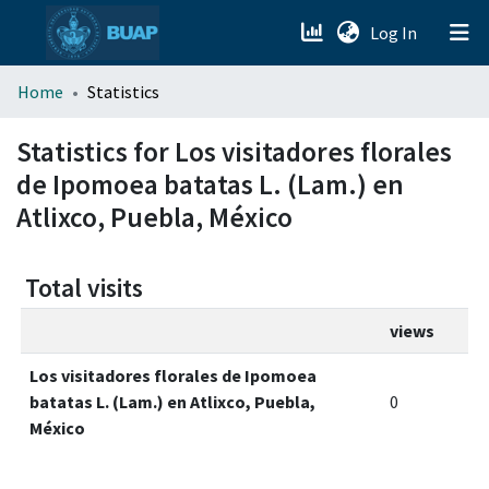
(current)
Log In
menu.section.about_menu
Home
Statistics
All of DSpace
Statistics for Los visitadores florales
de Ipomoea batatas L. (Lam.) en
Atlixco, Puebla, México
Total visits
views
Los visitadores florales de Ipomoea
batatas L. (Lam.) en Atlixco, Puebla,
0
México