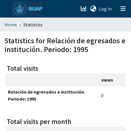
(current)
Log In
menu.section.about_menu
Home
Statistics
All of DSpace
Statistics for Relación de egresados e
institución. Periodo: 1995
Total visits
views
Relación de egresados e institución.
0
Periodo: 1995
Total visits per month