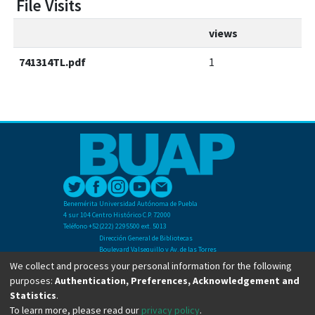
File Visits
views
741314TL.pdf
1
Benemérita Universidad Autónoma de Puebla
4 sur 104 Centro Histórico C.P. 72000
Teléfono +52(222) 2295500 ext. 5013
Dirección General de Bibliotecas
Boulevard Valsequillo y Av. de las Torres
Ciudad Universitaria. Col. San Manuel
We collect and process your personal information for the following
C.P. 72570
purposes:
Authentication, Preferences, Acknowledgement and
Teléfono +52 (222) 2295500 Ext 2901
Statistics
.
To learn more, please read our
privacy policy
.