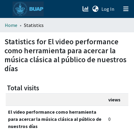
(current)
Log In
menu.section.about_menu
Home
Statistics
All of DSpace
Statistics for El video performance
como herramienta para acercar la
música clásica al público de nuestros
días
Total visits
views
El video performance como herramienta
para acercar la música clásica al público de
0
nuestros días