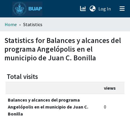
(current)
Log In
menu.section.about_menu
Home
Statistics
All of DSpace
Statistics for Balances y alcances del
programa Angelópolis en el
municipio de Juan C. Bonilla
Total visits
views
Balances y alcances del programa
Angelópolis en el municipio de Juan C.
0
Bonilla