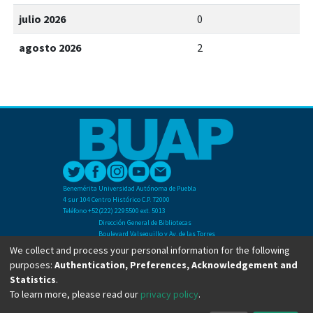
julio 2026
0
agosto 2026
2
Benemérita Universidad Autónoma de Puebla
4 sur 104 Centro Histórico C.P. 72000
Teléfono +52(222) 2295500 ext. 5013
Dirección General de Bibliotecas
Boulevard Valsequillo y Av. de las Torres
Ciudad Universitaria. Col. San Manuel
We collect and process your personal information for the following
C.P. 72570
purposes:
Authentication, Preferences, Acknowledgement and
Teléfono +52 (222) 2295500 Ext 2901
Statistics
.
To learn more, please read our
privacy policy
.