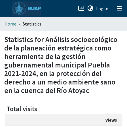
(current)
Log In
menu.section.about_menu
Home
Statistics
All of DSpace
Statistics for Análisis socioecológico
de la planeación estratégica como
herramienta de la gestión
gubernamental municipal Puebla
2021-2024, en la protección del
derecho a un medio ambiente sano
en la cuenca del Río Atoyac
Total visits
views