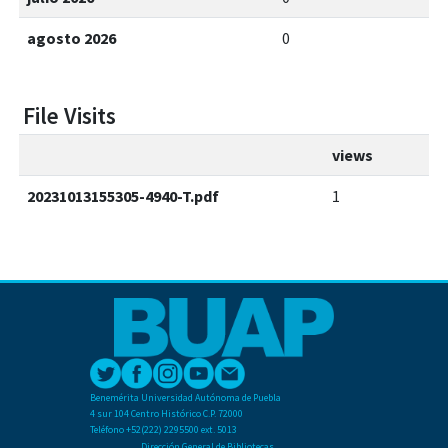
agosto 2026
0
File Visits
views
20231013155305-4940-T.pdf
1
Benemérita Universidad Autónoma de Puebla
4 sur 104 Centro Histórico C.P. 72000
Teléfono +52(222) 2295500 ext. 5013
Dirección General de Bibliotecas