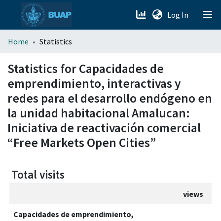
(current)
Log In
menu.section.about_menu
Home
Statistics
All of DSpace
Statistics for Capacidades de
emprendimiento, interactivas y
redes para el desarrollo endógeno en
la unidad habitacional Amalucan:
Iniciativa de reactivación comercial
“Free Markets Open Cities”
Total visits
views
Capacidades de emprendimiento,