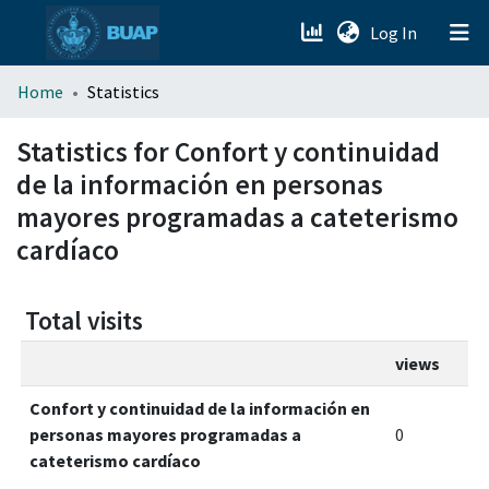
(current)
Log In
menu.section.about_menu
Home
Statistics
All of DSpace
Statistics for Confort y continuidad
de la información en personas
mayores programadas a cateterismo
cardíaco
Total visits
views
Confort y continuidad de la información en
personas mayores programadas a
0
cateterismo cardíaco