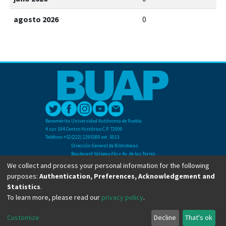
agosto 2026
0
Benemérita Universidad Autónoma de Puebla
4 sur 104 Centro Histórico C.P. 72000
Teléfono +52(222) 2295500 ext. 5013
Dirección General de Bibliotecas
Boulevard Valsequillo y Av. de las Torres
Ciudad Universitaria. Col. San Manuel
We collect and process your personal information for the following
C.P. 72570
purposes:
Authentication, Preferences, Acknowledgement and
Teléfono +52 (222) 2295500 Ext 2901
Statistics
.
To learn more, please read our
privacy policy
.
Copyright © Dirección General de Bibliotecas - BUAP 2024. All right reserved.
Customize
Decline
That's ok