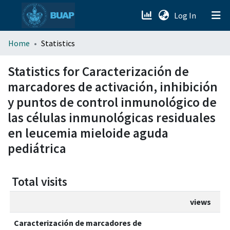
(current)
Log In
menu.section.about_menu
Home
Statistics
All of DSpace
Statistics for Caracterización de
marcadores de activación, inhibición
y puntos de control inmunológico de
las células inmunológicas residuales
en leucemia mieloide aguda
pediátrica
Total visits
views
Caracterización de marcadores de