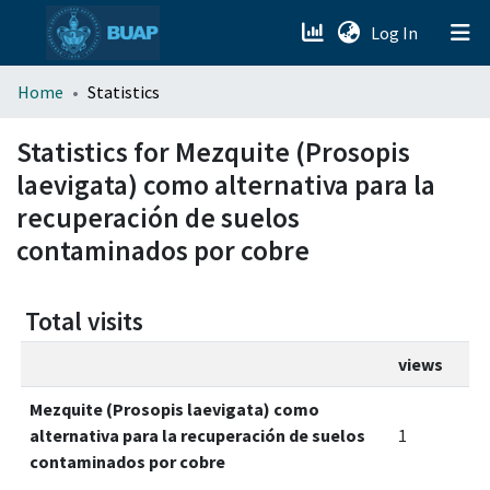
(current)
Log In
menu.section.about_menu
Home
Statistics
All of DSpace
Statistics for Mezquite (Prosopis
laevigata) como alternativa para la
recuperación de suelos
contaminados por cobre
Total visits
views
Mezquite (Prosopis laevigata) como
alternativa para la recuperación de suelos
1
contaminados por cobre