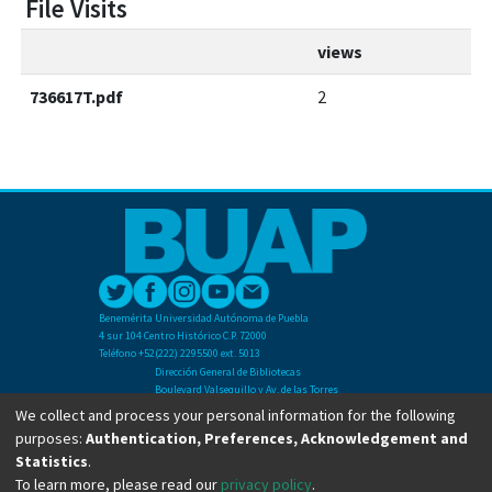
File Visits
views
736617T.pdf
2
Benemérita Universidad Autónoma de Puebla
4 sur 104 Centro Histórico C.P. 72000
Teléfono +52(222) 2295500 ext. 5013
Dirección General de Bibliotecas
Boulevard Valsequillo y Av. de las Torres
Ciudad Universitaria. Col. San Manuel
We collect and process your personal information for the following
C.P. 72570
purposes:
Authentication, Preferences, Acknowledgement and
Teléfono +52 (222) 2295500 Ext 2901
Statistics
.
To learn more, please read our
privacy policy
.