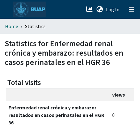
(current)
Log In
menu.section.about_menu
Home
Statistics
All of DSpace
Statistics for Enfermedad renal
crónica y embarazo: resultados en
casos perinatales en el HGR 36
Total visits
views
Enfermedad renal crónica y embarazo:
resultados en casos perinatales en el HGR
0
36