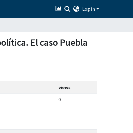
Log In
olítica. El caso Puebla
views
0