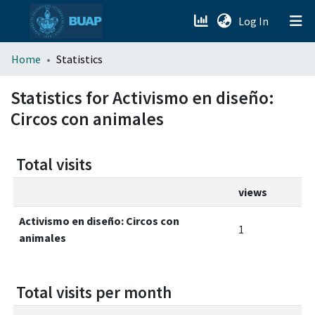
(current)
Log In
menu.section.about_menu
Home
Statistics
All of DSpace
Statistics for Activismo en diseño:
Circos con animales
Total visits
views
Activismo en diseño: Circos con
1
animales
Total visits per month