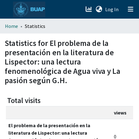
(current)
Log In
menu.section.about_menu
Home
Statistics
All of DSpace
Statistics for El problema de la
presentación en la literatura de
Lispector: una lectura
fenomenológica de Agua viva y La
pasión según G.H.
Total visits
views
El problema de la presentación en la
literatura de Lispector: una lectura
0