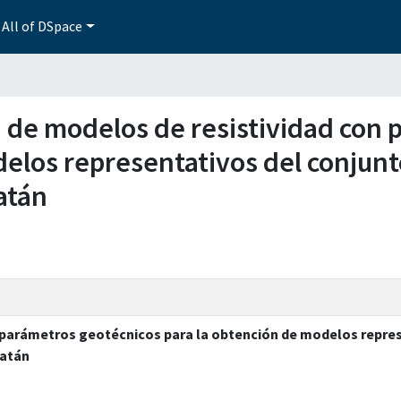
All of DSpace
ón de modelos de resistividad con
elos representativos del conjunto
atán
n parámetros geotécnicos para la obtención de modelos repre
catán