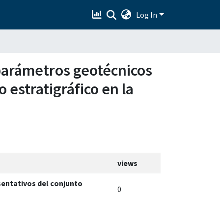
Log In
 parámetros geotécnicos
 estratigráfico en la
views
sentativos del conjunto
0