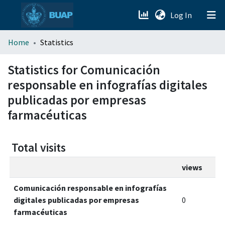
(current)
Log In
menu.section.about_menu
Home
Statistics
All of DSpace
Statistics for Comunicación
responsable en infografías digitales
publicadas por empresas
farmacéuticas
Total visits
views
Comunicación responsable en infografías
digitales publicadas por empresas
0
farmacéuticas