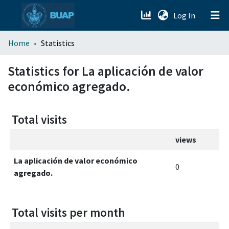
(current)
Log In
menu.section.about_menu
Home
Statistics
All of DSpace
Statistics for La aplicación de valor
económico agregado.
Total visits
views
La aplicación de valor económico
0
agregado.
Total visits per month