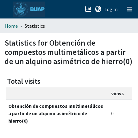
(current)
Log In
menu.section.about_menu
Home
Statistics
All of DSpace
Statistics for Obtención de
compuestos multimetálicos a partir
de un alquino asimétrico de hierro(0)
Total visits
views
Obtención de compuestos multimetálicos
a partir de un alquino asimétrico de
0
hierro(0)