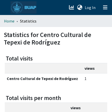
(current)
Log In
menu.section.about_menu
Home
Statistics
All of DSpace
Statistics for Centro Cultural de
Tepexi de Rodríguez
Total visits
views
Centro Cultural de Tepexi de Rodríguez
1
Total visits per month
views