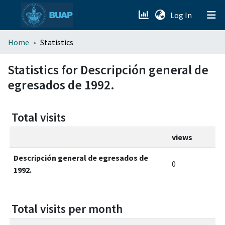
(current)
Log In
menu.section.about_menu
Home
Statistics
All of DSpace
Statistics for Descripción general de
egresados de 1992.
Total visits
views
Descripción general de egresados de
0
1992.
Total visits per month