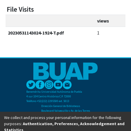
File Visits
views
20230531143024-1924-T.pdf
1
Benemérita Universidad Autónoma de Puebla
4 sur 104 Centro Histórico C.P. 72000
Teléfono +52(222) 2295500 ext. 5013
Dirección General de Bibliotecas
Boulevard Valsequillo y Av. de las Torres
Ciudad Universitaria. Col. San Manuel
We collect and process your personal information for the following
C.P. 72570
purposes:
Authentication, Preferences, Acknowledgement and
Teléfono +52 (222) 2295500 Ext 2901
Statistics
.