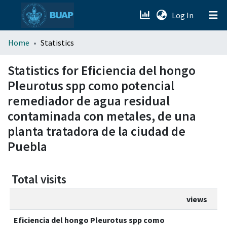
(current)
Log In
menu.section.about_menu
Home
Statistics
All of DSpace
Statistics for Eficiencia del hongo
Pleurotus spp como potencial
remediador de agua residual
contaminada con metales, de una
planta tratadora de la ciudad de
Puebla
Total visits
views
Eficiencia del hongo Pleurotus spp como