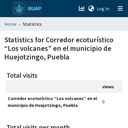
(current)
Log In
menu.section.about_menu
Home
Statistics
All of DSpace
Statistics for Corredor ecoturístico
“Los volcanes” en el municipio de
Huejotzingo, Puebla
Total visits
views
Corredor ecoturístico “Los volcanes” en el
0
municipio de Huejotzingo, Puebla
Total visits per month