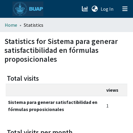
(current)
Log In
menu.section.about_menu
Home
Statistics
All of DSpace
Statistics for Sistema para generar
satisfactibilidad en fórmulas
proposicionales
Total visits
views
Sistema para generar satisfactibilidad en
1
fórmulas proposicionales
Total visits per month