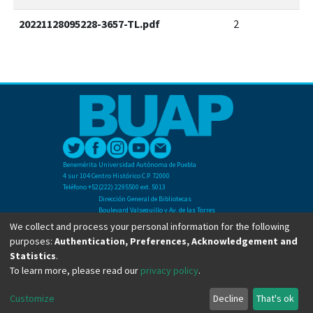
20221128095228-3657-TL.pdf
2
Benemérita Universidad Autónoma de Puebla
4 sur 104 Centro Histórico C.P. 72000
Teléfono +52(222) 2295500 ext. 5013
Dirección General de Bibliotecas
Boulevard Valsequillo y Av. de las Torres
Ciudad Universitaria. Col. San Manuel
We collect and process your personal information for the following
C.P. 72570
purposes:
Authentication, Preferences, Acknowledgement and
Teléfono +52 (222) 2295500 Ext 2901
Statistics
.
To learn more, please read our
privacy policy
.
Copyright © Dirección General de Bibliotecas - BUAP 2024. All right reserved.
Customize
Decline
That's ok