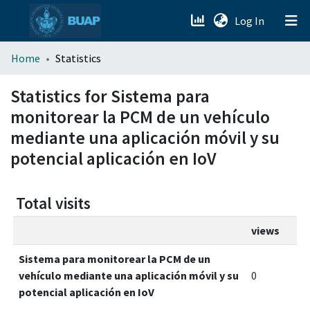
(current)
Log In
menu.section.about_menu
Home
Statistics
All of DSpace
Statistics for Sistema para
monitorear la PCM de un vehículo
mediante una aplicación móvil y su
potencial aplicación en IoV
Total visits
views
Sistema para monitorear la PCM de un
vehículo mediante una aplicación móvil y su
0
potencial aplicación en IoV