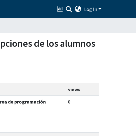
Log In
rcepciones de los alumnos
views
 área de programación
0