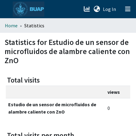
(current)
Log In
menu.section.about_menu
Home
Statistics
All of DSpace
Statistics for Estudio de un sensor de
microfluidos de alambre caliente con
ZnO
Total visits
views
Estudio de un sensor de microfluidos de
0
alambre caliente con ZnO
Total visits per month