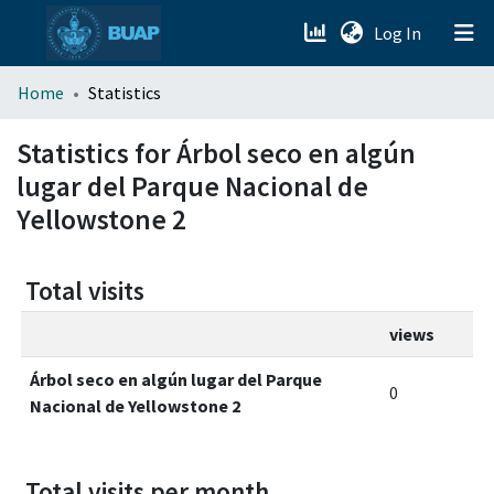
(current)
Log In
menu.section.about_menu
Home
Statistics
All of DSpace
Statistics for Árbol seco en algún
lugar del Parque Nacional de
Yellowstone 2
Total visits
views
Árbol seco en algún lugar del Parque
0
Nacional de Yellowstone 2
Total visits per month