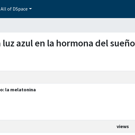
All of DSpace
la luz azul en la hormona del sueñ
ño: la melatonina
views