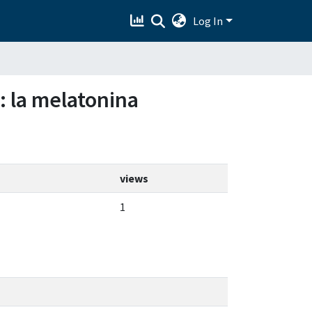
Log In
o: la melatonina
views
1