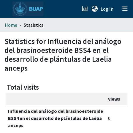
(current)
Log In
menu.section.about_menu
Home
Statistics
All of DSpace
Statistics for Influencia del análogo
del brasinoesteroide BSS4 en el
desarrollo de plántulas de Laelia
anceps
Total visits
views
Influencia del análogo del brasinoesteroide
BSS4 en el desarrollo de plántulas de Laelia
0
anceps