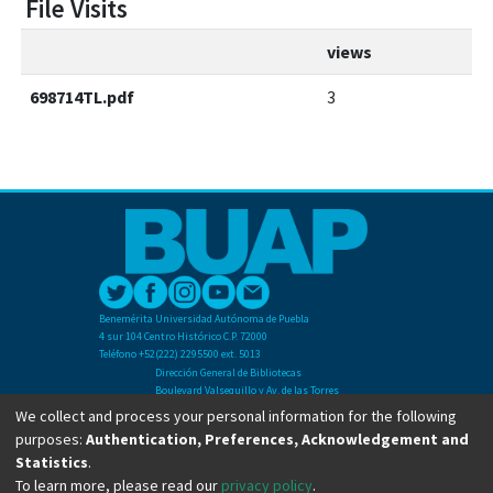
File Visits
views
698714TL.pdf
3
Benemérita Universidad Autónoma de Puebla
4 sur 104 Centro Histórico C.P. 72000
Teléfono +52(222) 2295500 ext. 5013
Dirección General de Bibliotecas
Boulevard Valsequillo y Av. de las Torres
Ciudad Universitaria. Col. San Manuel
We collect and process your personal information for the following
C.P. 72570
purposes:
Authentication, Preferences, Acknowledgement and
Teléfono +52 (222) 2295500 Ext 2901
Statistics
.
To learn more, please read our
privacy policy
.