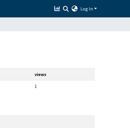
Log In
views
1