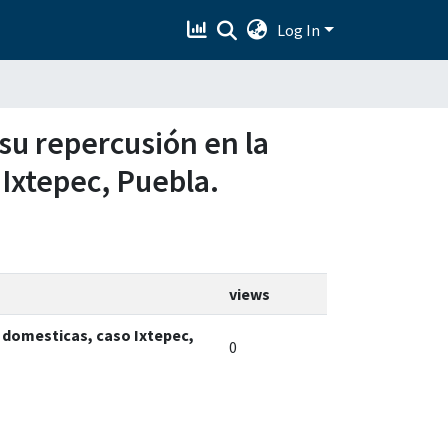
Log In
y su repercusión en la
 Ixtepec, Puebla.
views
es domesticas, caso Ixtepec,
0