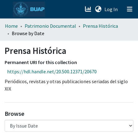
(current)
Log In
menu.section.about_menu
Home
Patrimonio Documental
Prensa Histórica
Browse by Date
All of DSpace
Prensa Histórica
Permanent URI for this collection
https://hdl.handle.net/20.500.12371/20670
Periódicos, revistas y otras publicaciones seriadas del siglo
XIX
Browse