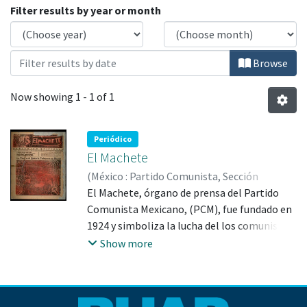
Browsing Prensa Histórica by Issue Date
Filter results by year or month
Browse
Now showing
1 - 1 of 1
Periódico
El Machete
(
México : Partido Comunista, Sección
Mexicana de la Internacional Comunista
El Machete, órgano de prensa del Partido
,
1929
Comunista Mexicano, (PCM), fue fundado en
)
Guerrero, Xavier (director)
;
Alfaro
Siqueiros, David, 1896-1974 (colaborador)
1924 y simboliza la lucha del los comunistas
;
Rivera, Diego, 1886-1957 (colaborador)
mexicanos. Fue más que un simple órgano de
;
Show more
Rojas, José (director)
prensa o de propaganda, se convirtió en el
;
Pacheco, Máximo
(dibujante)
único medio para dar a conocer los
proyectos y propuestas mas relevantes de