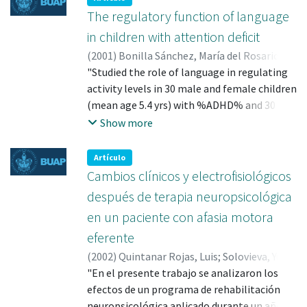
las condiciones de polarización de la
The regulatory function of language
sociedad: miseria y pobreza en un gran
in children with attention deficit
contexto urbano y concentración de la
(
2001
)
Bonilla Sánchez, María del Rosario
;
riqueza, la cultura y las oportunidades de
Quintanar Rojas, Luis
"Studied the role of language in regulating
;
Hernández Cinto, Ana
desarrollo en unos cuantos centros urbanos
Lilia
activity levels in 30 male and female children
;
Sánchez Sánchez, Alma Rosa
;
y particularmente en la ciudad de Puebla".
Solovieva, Loulia V.
(mean age 5.4 yrs) with %ADHD% and 30
;
Bonilla Sánchez, María
del Rosario; 0000-0003-3398-5988
male and female children (mean age 5.5 yrs)
;
Show more
Quintanar Rojas, Luis; 0000-0002-9758-1467
in Mexico. Data on sociodemographic
variables, behavior, activity levels, and
Artículo
language were obtained by observation and
Cambios clínicos y electrofisiológicos
semistructured interview. The
después de terapia neuropsicológica
Neuropsychological Schema for the
en un paciente con afasia motora
Evaluation of Attention (L. Quintanar, 1996)
eferente
was used. The results were evaluated
according to age, sex, grade level, SES,
(
2002
)
Quintanar Rojas, Luis
;
Solovieva, Yulia
;
activity and behavior during free and
Bonilla Sánchez, María del Rosario
"En el presente trabajo se analizaron los
;
Sánchez
directed play, intentional and unintentional
Sánchez, Alma Rosa
efectos de un programa de rehabilitación
;
Figueroa, Silvia
;
attention, auditory gnosis, and language
Quintanar Rojas, Luis; 0000-0002-9758-1467
neuropsicológica aplicado durante un año, a
;