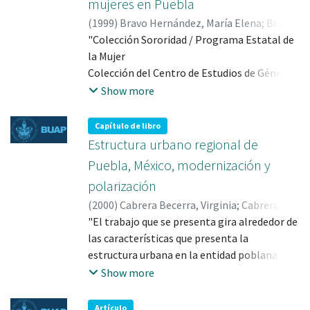
mujeres en Puebla
producción de estructuras reproductivas fue
(
1999
)
Bravo Hernández, María Elena
;
Bravo
mayor en el sitio abierto en D. coccinea, en el
Hernández, María Elena; 0000-0002-9903-
"Colección Sororidad / Programa Estatal de
sombreado en S. praecox y no difirió entre
0642
la Mujer
sitios en V. virgata. La fenología reproductiva
Colección del Centro de Estudios de Género /
de V. virgata y D. coccinea fue distinta entre
FFyL-BUAP".
sitios, pero no la de S. praecox. Las especies
Show more
que florecieron en secas tuvieron un periodo
reproductivo más cortos, que las que lo
Capítulo de libro
hiecieron en lluvias o a finales de estas; el
Estructura urbano regional de
cual fue ocasionado por la gran duración de
Puebla, México, modernización y
los frutos maduros en estas especies".
polarización
(
2000
)
Cabrera Becerra, Virginia
;
Cabrera
Becerra, Virginia; 0000-0002-6154-9174
"El trabajo que se presenta gira alrededor de
las características que presenta la
estructura urbana en la entidad poblana.
Teniendo como punto de partida la
Show more
conceptualización de la estructura urbano
regional como sistema que expresa y resume
Artículo