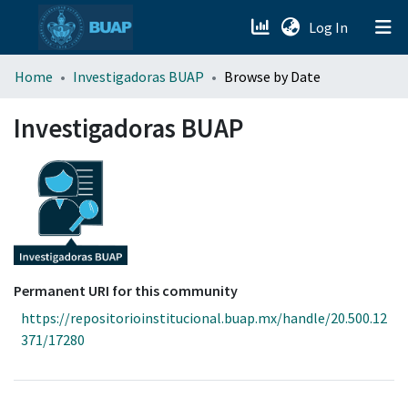
(current)
Log In
menu.section.about_menu
Home
Investigadoras BUAP
Browse by Date
All of DSpace
Investigadoras BUAP
Permanent URI for this community
https://repositorioinstitucional.buap.mx/handle/20.500.12
371/17280