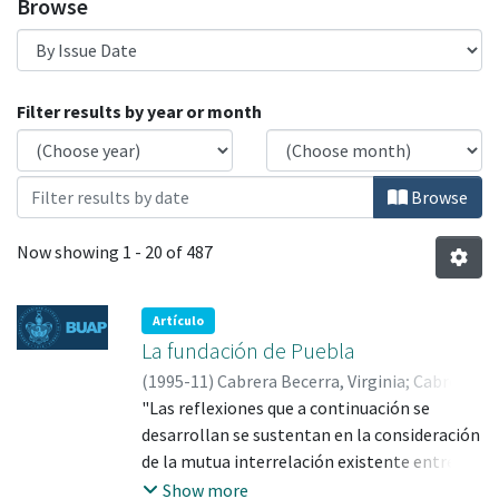
Browse
Browsing Investigadoras BUAP by Issue Da
Filter results by year or month
Browse
Now showing
1 - 20 of 487
Artículo
La fundación de Puebla
(
1995-11
)
Cabrera Becerra, Virginia
;
Cabrera
Becerra, Virginia; 0000-0002-6154-9174
"Las reflexiones que a continuación se
desarrollan se sustentan en la consideración
de la mutua interrelación existente entre la
ciudad y su región. La ciudad determina y es a
Show more