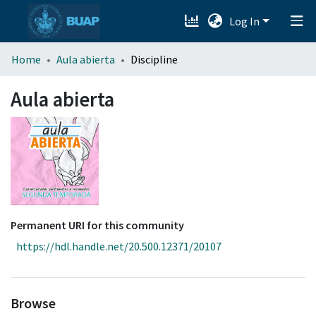
Log In
menu.section.about_menu
Home
Aula abierta
Discipline
All of DSpace
Aula abierta
Permanent URI for this community
https://hdl.handle.net/20.500.12371/20107
Browse