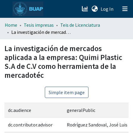
(current)
Log In
menu.section.about_menu
Home
Tesis impresas
Teis de Licenciatura
La investigación de mercados aplicada a la empresa: Quimi Plastic S.A de C.V como herramienta de la mercadotéc
All of DSpace
La investigación de mercados
aplicada a la empresa: Quimi Plastic
S.A de C.V como herramienta de la
mercadotéc
Simple item page
dc.audience
generalPublic
dc.contributor.advisor
Rodríguez Sandoval, José Luis