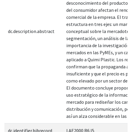
desconocimiento del producto p
del consumidor afectan el rendi
comercial de la empresa. El trab
estructura en tres ejes: un marco
dc.description.abstract
conceptual sobre la mercadotecn
segmentación, un análisis de la
importancia de la investigación 
mercados en las PyMEs, y un cas
aplicado a Quimi Plastic. Los res
confirman que la propaganda act
insuficiente y que el precio es pe
como elevado por un sector del 
El documento concluye proponie
uso estratégico de la informació
mercado para rediseñar los cana
distribución y comunicación, pe
así un alza considerable en las ve
dc.identifier.bibrecord
LAE2000 R6 I5