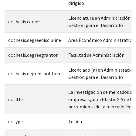
dirigido
Licenciatura en Adminitración Pú
dc.thesis.career
Gestión para el Desarrollo
dc.thesis.degreediscipline
Área Económico Administrativa
dc.thesis.degreegrantor
Facultad de Administración
Licenciado (a) en Administración
dc.thesis.degreetoobtain
Gestión para el Desarrollo
La investigación de mercados apl
dc.title
empresa: Quimi Plastic S.A de C.
herramienta de la mercadotéc
dc.type
Tesina