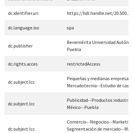
dc.identifier.uri
https://hdl.handle.net/20.500.1
dc.language.iso
spa
Benemérita Universidad Autóno
dc.publisher
Puebla
dc.rights.acces
restrictedAccess
Pequeñas y medianas empresas-
dc.subject.lcc
Mercadotecnia--Estudio de caso
Publicidad--Productos industrial
dc.subject.lcc
México--Puebla
Comercio--Negocios--Marketing
dc.subject.lcc
Segmentación de mercado--Mar