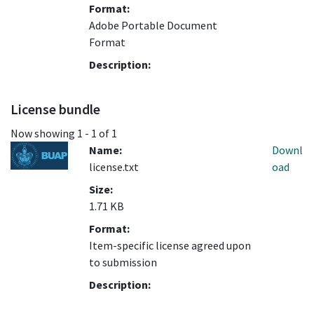
Format:
Adobe Portable Document
Format
Description:
License bundle
Now showing
1 - 1 of 1
Name:
Downl
license.txt
oad
Size:
1.71 KB
Format:
Item-specific license agreed upon
to submission
Description: