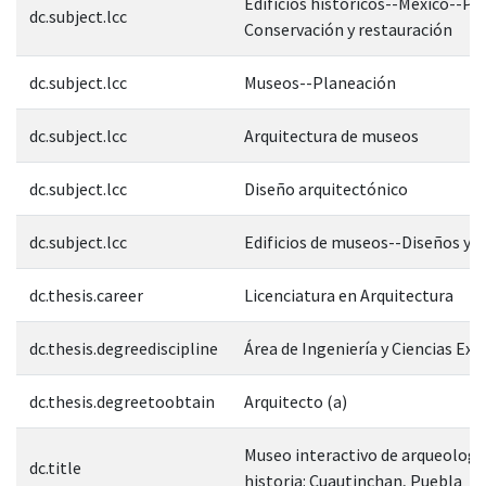
Edificios históricos--México--Pu
dc.subject.lcc
Conservación y restauración
dc.subject.lcc
Museos--Planeación
dc.subject.lcc
Arquitectura de museos
dc.subject.lcc
Diseño arquitectónico
dc.subject.lcc
Edificios de museos--Diseños y 
dc.thesis.career
Licenciatura en Arquitectura
dc.thesis.degreediscipline
Área de Ingeniería y Ciencias Exa
dc.thesis.degreetoobtain
Arquitecto (a)
Museo interactivo de arqueologí
dc.title
historia: Cuautinchan, Puebla