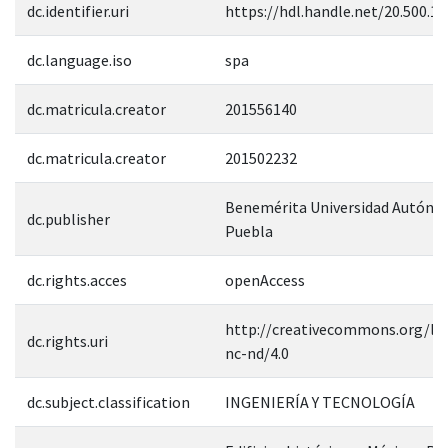
dc.identifier.uri
https://hdl.handle.net/20.500.1
dc.language.iso
spa
dc.matricula.creator
201556140
dc.matricula.creator
201502232
Benemérita Universidad Autóno
dc.publisher
Puebla
dc.rights.acces
openAccess
http://creativecommons.org/lic
dc.rights.uri
nc-nd/4.0
dc.subject.classification
INGENIERÍA Y TECNOLOGÍA