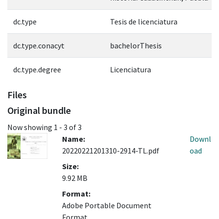
dc.type
Tesis de licenciatura
dc.type.conacyt
bachelorThesis
dc.type.degree
Licenciatura
Files
Original bundle
Now showing
1 - 3 of 3
Name:
Downl
20220221201310-2914-TL.pdf
oad
Size:
9.92 MB
Format:
Adobe Portable Document
Format