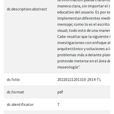
manera clara, sin importar el niv
dc.description.abstract
educativo del usuario. Es por eso
implementan diferentes medios
mensaje; como lo es el escrito y 
visual; todo esto de una manera d
Cabe resaltar que la siguiente te
investigaciones con enfoque al 
arquitectónico y soluciones a los
problemas más a delante plante
pretende meterse en el área de l
museología".
dc.folio
20220221201310-2914-TL
dc.format
pdf
dc.identificator
7