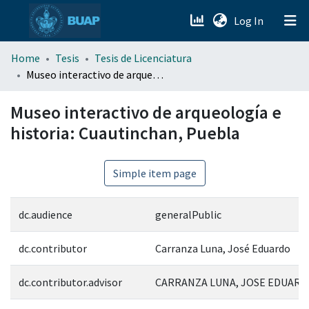
(current)
Log In
menu.section.about_menu
Home
Tesis
Tesis de Licenciatura
Museo interactivo de arqueología e historia: Cuautinchan, Puebla
All of DSpace
Museo interactivo de arqueología e
historia: Cuautinchan, Puebla
Simple item page
dc.audience
generalPublic
dc.contributor
Carranza Luna, José Eduardo
dc.contributor.advisor
CARRANZA LUNA, JOSE EDUARDO