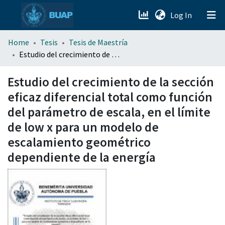
(current)
Log In
menu.section.about_menu
Home
Tesis
Tesis de Maestría
Estudio del crecimiento de la sección eficaz diferencial total como función del parámetro de escala, en el límite de low x para un modelo de escalamiento geométrico dependiente de la energía
All of DSpace
Estudio del crecimiento de la sección
eficaz diferencial total como función
del parámetro de escala, en el límite
de low x para un modelo de
escalamiento geométrico
dependiente de la energía