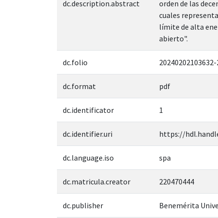
dc.description.abstract
orden de las dece
cuales representan
límite de alta en
abierto".
dc.folio
20240202103632-
dc.format
pdf
dc.identificator
1
dc.identifier.uri
https://hdl.handl
dc.language.iso
spa
dc.matricula.creator
220470444
dc.publisher
Benemérita Unive