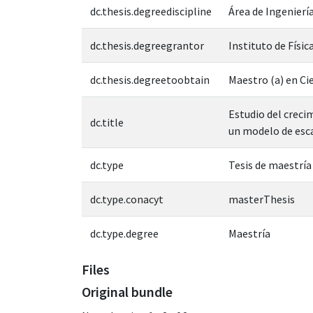
dc.thesis.degreediscipline
Área de Ingeniería
dc.thesis.degreegrantor
Instituto de Físic
dc.thesis.degreetoobtain
Maestro (a) en Cie
Estudio del crecim
dc.title
un modelo de esc
dc.type
Tesis de maestría
dc.type.conacyt
masterThesis
dc.type.degree
Maestría
Files
Original bundle