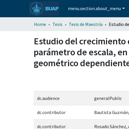
menu.section.about_menu
Home
Tesis
Tesis de Maestría
Estudio del crecimiento d
parámetro de escala, en 
geométrico dependiente
dc.audience
generalPublic
dc.contributor
Bautista Guzmán, 
dc.contributor
Rosado Sánchez, 