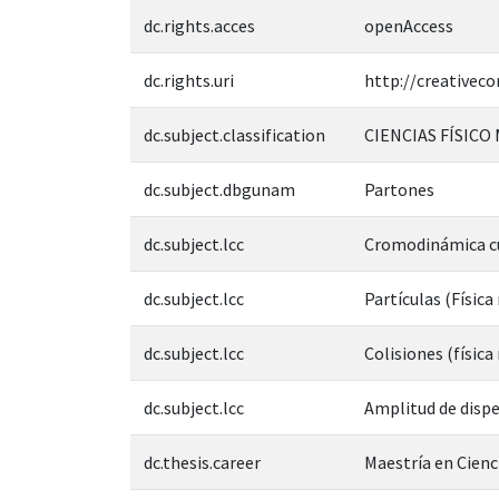
dc.rights.acces
openAccess
dc.rights.uri
http://creativec
dc.subject.classification
CIENCIAS FÍSICO
dc.subject.dbgunam
Partones
dc.subject.lcc
Cromodinámica c
dc.subject.lcc
Partículas (Física
dc.subject.lcc
Colisiones (física
dc.subject.lcc
Amplitud de dispe
dc.thesis.career
Maestría en Cienci