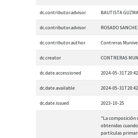
dc.contributor.advisor
BAUTISTA GUZMAN
dc.contributor.advisor
ROSADO SANCHEZ
dc.contributor.author
Contreras Munive
dc.creator
CONTRERAS MUNI
dc.date.accessioned
2024-05-31T20:42
dc.date.available
2024-05-31T20:42
dc.date.issued
2023-10-25
"La composición d
obtenidas cuando 
partículas primar