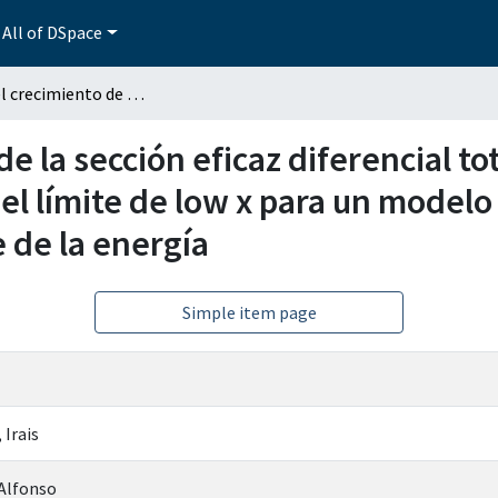
All of DSpace
Estudio del crecimiento de la sección eficaz diferencial total como función del parámetro de escala, en el límite de low x para un modelo de escalamiento geométrico dependiente de la energía
e la sección eficaz diferencial to
el límite de low x para un model
 de la energía
Simple item page
Irais
Alfonso