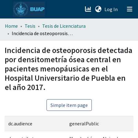
(current)
Log In
menu.section.about_menu
Home
Tesis
Tesis de Licenciatura
Incidencia de osteoporosis detectada por densitometría ósea central en pacientes menopáusicas en el Hospital Universitario de Puebla en el año 2017.
All of DSpace
Incidencia de osteoporosis detectada
por densitometría ósea central en
pacientes menopáusicas en el
Hospital Universitario de Puebla en
el año 2017.
Simple item page
dc.audience
generalPublic