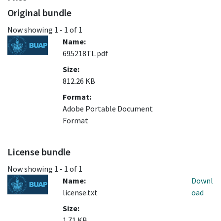
Original bundle
Now showing
1 - 1 of 1
Name:
695218TL.pdf
Size:
812.26 KB
Format:
Adobe Portable Document
Format
License bundle
Now showing
1 - 1 of 1
Name:
Downl
license.txt
oad
Size:
1.71 KB