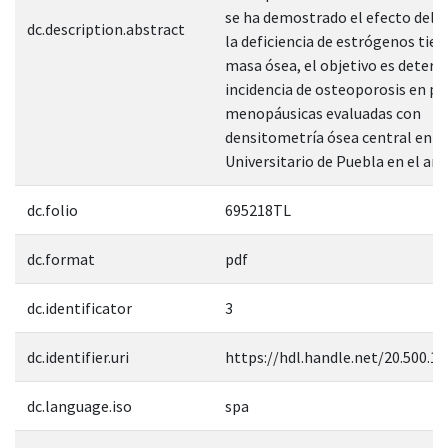
se ha demostrado el efecto dele
dc.description.abstract
la deficiencia de estrógenos tien
masa ósea, el objetivo es determ
incidencia de osteoporosis en pa
menopáusicas evaluadas con
densitometría ósea central en e
Universitario de Puebla en el año
dc.folio
695218TL
dc.format
pdf
dc.identificator
3
dc.identifier.uri
https://hdl.handle.net/20.500.1
dc.language.iso
spa