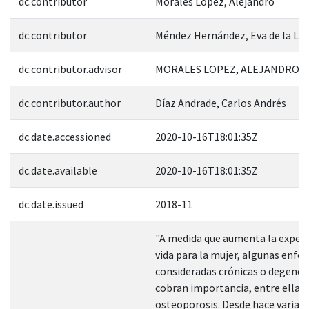
dc.contributor
Morales López, Alejandro
dc.contributor
Méndez Hernández, Eva de la Lu
dc.contributor.advisor
MORALES LOPEZ, ALEJANDRO; 4
dc.contributor.author
Díaz Andrade, Carlos Andrés
dc.date.accessioned
2020-10-16T18:01:35Z
dc.date.available
2020-10-16T18:01:35Z
dc.date.issued
2018-11
"A medida que aumenta la expect
vida para la mujer, algunas enf
consideradas crónicas o degener
cobran importancia, entre ellas 
osteoporosis. Desde hace varias