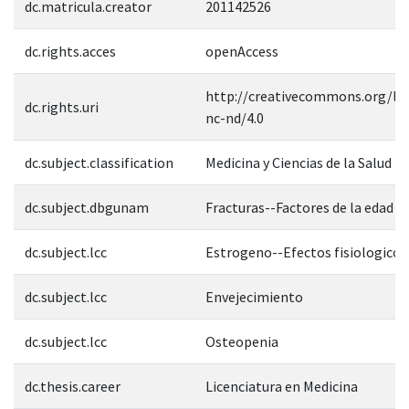
dc.matricula.creator
201142526
dc.rights.acces
openAccess
http://creativecommons.org/lic
dc.rights.uri
nc-nd/4.0
dc.subject.classification
Medicina y Ciencias de la Salud
dc.subject.dbgunam
Fracturas--Factores de la edad
dc.subject.lcc
Estrogeno--Efectos fisiologicos
dc.subject.lcc
Envejecimiento
dc.subject.lcc
Osteopenia
dc.thesis.career
Licenciatura en Medicina