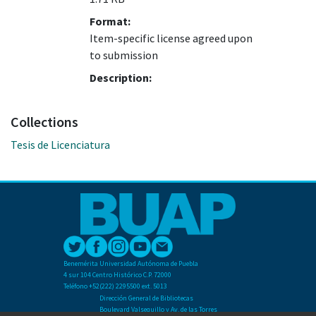
Format:
Item-specific license agreed upon
to submission
Description:
Collections
Tesis de Licenciatura
Benemérita Universidad Autónoma de Puebla
4 sur 104 Centro Histórico C.P. 72000
Teléfono +52(222) 2295500 ext. 5013
Dirección General de Bibliotecas
Boulevard Valsequillo y Av. de las Torres