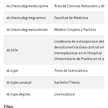
dc.thesis.degreediscipline
Área de Ciencias Naturales y de l
dc.thesis.degreegrantor
Facultad de Medicina
dc.thesis.degreetoobtain
Médico Cirujano y Partero
Incidencia de osteoporosis dete
densitometría ósea central en p
dc.title
menopáusicas en el Hospital
Universitario de Puebla en el año
dc.type
Tesis de licenciatura
dc.type.conacyt
bachelorThesis
dc.type.degree
Licenciatura
Files