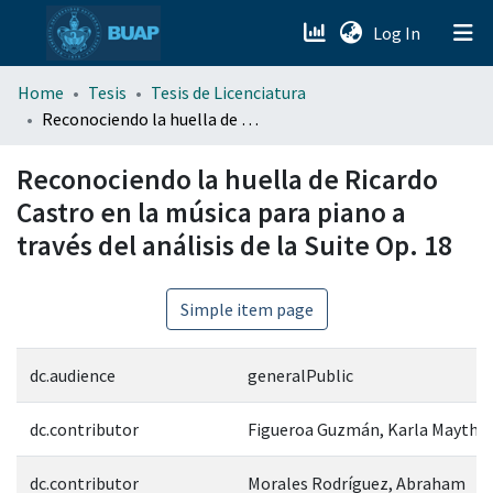
(current)
Log In
menu.section.about_menu
Home
Tesis
Tesis de Licenciatura
Reconociendo la huella de Ricardo Castro en la música para piano a través del análisis de la Suite Op. 18
All of DSpace
Reconociendo la huella de Ricardo
Castro en la música para piano a
través del análisis de la Suite Op. 18
Simple item page
dc.audience
generalPublic
dc.contributor
Figueroa Guzmán, Karla Maythé
dc.contributor
Morales Rodríguez, Abraham