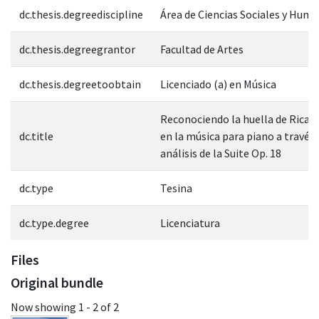
dc.thesis.degreediscipline
Área de Ciencias Sociales y Hum
dc.thesis.degreegrantor
Facultad de Artes
dc.thesis.degreetoobtain
Licenciado (a) en Música
Reconociendo la huella de Ricar
dc.title
en la música para piano a través 
análisis de la Suite Op. 18
dc.type
Tesina
dc.type.degree
Licenciatura
Files
Original bundle
Now showing
1 - 2 of 2