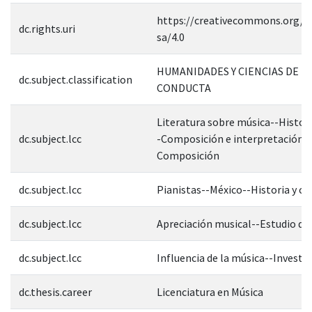
https://creativecommons.org/li
dc.rights.uri
sa/4.0
HUMANIDADES Y CIENCIAS DE L
dc.subject.classification
CONDUCTA
Literatura sobre música--Historia
dc.subject.lcc
-Composición e interpretación--
Composición
dc.subject.lcc
Pianistas--México--Historia y crí
dc.subject.lcc
Apreciación musical--Estudio de
dc.subject.lcc
Influencia de la música--Investi
dc.thesis.career
Licenciatura en Música