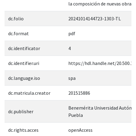
la composición de nuevas obras”.
dc.folio
20241014144723-1303-TL
dc.format
pdf
dc.identificator
4
dc.identifier.uri
https://hdl.handle.net/20.500.1
dc.language.iso
spa
dc.matricula.creator
201515886
Benemérita Universidad Autóno
dc.publisher
Puebla
dc.rights.acces
openAccess