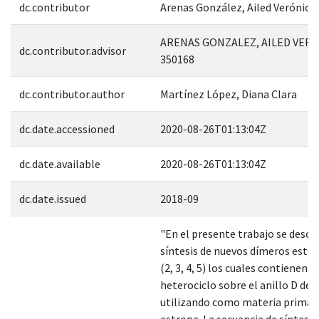
dc.contributor
Arenas González, Ailed Verónica
ARENAS GONZALEZ, AILED VERO
dc.contributor.advisor
350168
dc.contributor.author
Martínez López, Diana Clara
dc.date.accessioned
2020-08-26T01:13:04Z
dc.date.available
2020-08-26T01:13:04Z
dc.date.issued
2018-09
"En el presente trabajo se descri
síntesis de nuevos dímeros ester
(2, 3, 4, 5) los cuales contienen u
heterociclo sobre el anillo D del
utilizando como materia prima l
estrona. La secuencia de síntesis