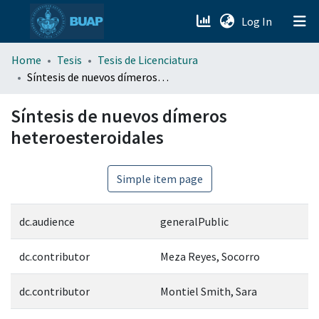
(current)
Log In
menu.section.about_menu
Home
Tesis
Tesis de Licenciatura
Síntesis de nuevos dímeros heteroesteroidales
All of DSpace
Síntesis de nuevos dímeros
heteroesteroidales
Simple item page
dc.audience
generalPublic
dc.contributor
Meza Reyes, Socorro
dc.contributor
Montiel Smith, Sara