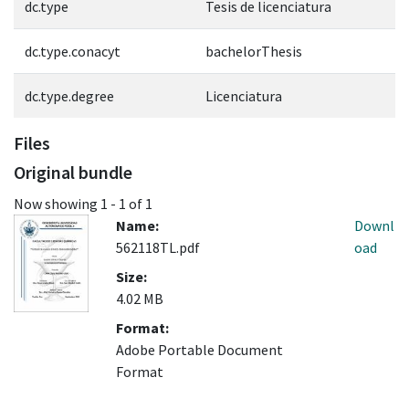
dc.type
Tesis de licenciatura
dc.type.conacyt
bachelorThesis
dc.type.degree
Licenciatura
Files
Original bundle
Now showing
1 - 1 of 1
Name:
Downl
562118TL.pdf
oad
Size:
4.02 MB
Format:
Adobe Portable Document
Format