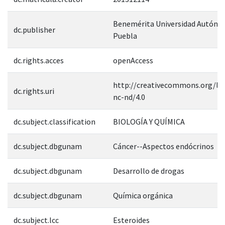
Benemérita Universidad Autóno
dc.publisher
Puebla
dc.rights.acces
openAccess
http://creativecommons.org/lic
dc.rights.uri
nc-nd/4.0
dc.subject.classification
BIOLOGÍA Y QUÍMICA
dc.subject.dbgunam
Cáncer--Aspectos endócrinos
dc.subject.dbgunam
Desarrollo de drogas
dc.subject.dbgunam
Química orgánica
dc.subject.lcc
Esteroides