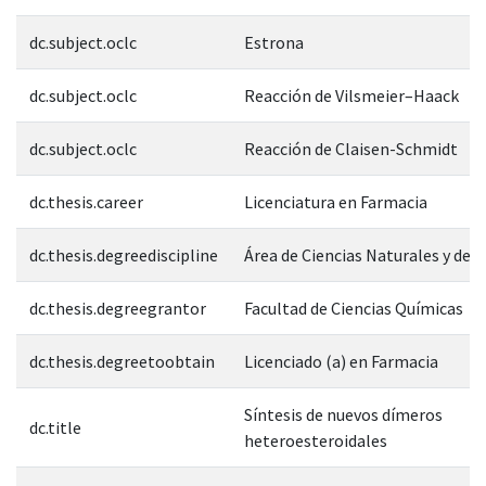
dc.subject.oclc
Estrona
dc.subject.oclc
Reacción de Vilsmeier–Haack
dc.subject.oclc
Reacción de Claisen-Schmidt
dc.thesis.career
Licenciatura en Farmacia
dc.thesis.degreediscipline
Área de Ciencias Naturales y de l
dc.thesis.degreegrantor
Facultad de Ciencias Químicas
dc.thesis.degreetoobtain
Licenciado (a) en Farmacia
Síntesis de nuevos dímeros
dc.title
heteroesteroidales