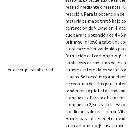
realizó mediante diferentes ruta
reacción. Para la obtención de 2 y
materia prima se trató bajo con
de reacción de Vilsmeier –Haack
que para la obtención de 4 y 5 a 
prima se le llevó a cabo una con
aldólica con benzaldehído para l
formación del carbonilo-α,β-ins
La síntesis de cada uno de los nu
dc.description.abstract
dímeros esteroidales se llevó a c
etapas. Se buscó mejorar el ren
de cada una de ellas para obtene
rendimiento global de cada nue
compuesto. Para la obtención de
compuesto 2, se trató la estrona
condiciones de reacción de Vilsm
Haack, para obtener el derivado
y un carbonilo-α,β-insaturado-β