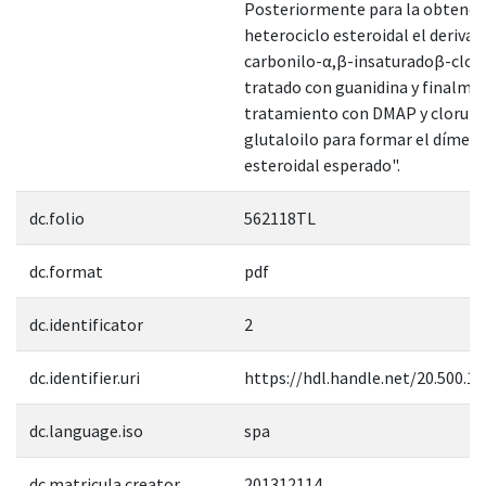
Posteriormente para la obtenci
heterociclo esteroidal el derivad
carbonilo-α,β-insaturadoβ-clor
tratado con guanidina y finalme
tratamiento con DMAP y cloruro
glutaloilo para formar el dímero
esteroidal esperado".
dc.folio
562118TL
dc.format
pdf
dc.identificator
2
dc.identifier.uri
https://hdl.handle.net/20.500.1
dc.language.iso
spa
dc.matricula.creator
201312114