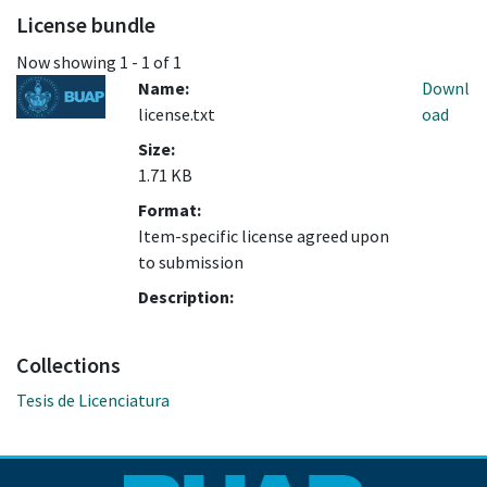
License bundle
Now showing
1 - 1 of 1
Name:
Downl
license.txt
oad
Size:
1.71 KB
Format:
Item-specific license agreed upon
to submission
Description:
Collections
Tesis de Licenciatura