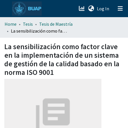
(current)
Log In
menu.section.about_menu
Home
Tesis
Tesis de Maestría
La sensibilización como factor clave en la implementación de un sistema de gestión de la calidad basado en la norma ISO 9001
All of DSpace
La sensibilización como factor clave
en la implementación de un sistema
de gestión de la calidad basado en la
norma ISO 9001