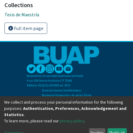
Collections
Tesis de Maestría
Full item page
Benemérita Universidad Autónoma de Puebla
4 sur 104 Centro Histórico C.P. 72000
Teléfono +52(222) 2295500 ext. 5013
Dirección General de Bibliotecas
Boulevard Valsequillo y Av. de las Torres
Ciudad Universitaria. Col. San Manuel
We collect and process your personal information for the following
C.P. 72570
purposes:
Authentication, Preferences, Acknowledgement and
Teléfono +52 (222) 2295500 Ext 2901
Statistics
.
To learn more, please read our
privacy policy
.
Copyright © Dirección General de Bibliotecas - BUAP 2024. All right reserved.
Customize
Decline
That's ok