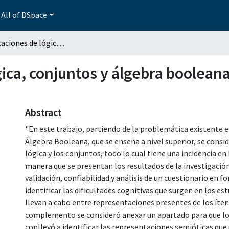
All of DSpace
Representaciones de lógica, conjuntos y álgebra booleana a través de un cuestionario
ca, conjuntos y álgebra booleana
Abstract
"En este trabajo, partiendo de la problemática existente en
Álgebra Booleana, que se enseña a nivel superior, se consid
lógica y los conjuntos, todo lo cual tiene una incidencia en
manera que se presentan los resultados de la investigación
validación, confiabilidad y análisis de un cuestionario en 
identificar las dificultades cognitivas que surgen en los es
llevan a cabo entre representaciones presentes de los íte
complemento se consideró anexar un apartado para que los 
conllevó a identificar las representaciones semióticas que 