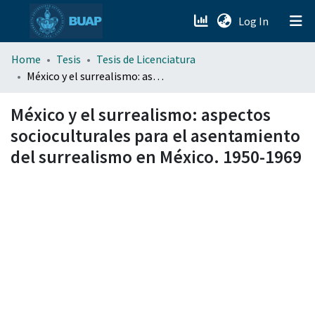
(current)
Log In
menu.section.about_menu
Home
Tesis
Tesis de Licenciatura
México y el surrealismo: aspectos socioculturales para el asentamiento del surrealismo en México. 1950-1969
All of DSpace
México y el surrealismo: aspectos
socioculturales para el asentamiento
del surrealismo en México. 1950-1969