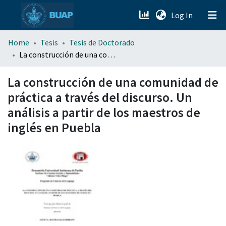
(current)
Log In
menu.section.about_menu
Home
Tesis
Tesis de Doctorado
La construcción de una comunidad de práctica a través del discurso. Un análisis a partir de los maestros de inglés en Puebla
All of DSpace
La construcción de una comunidad de
práctica a través del discurso. Un
análisis a partir de los maestros de
inglés en Puebla