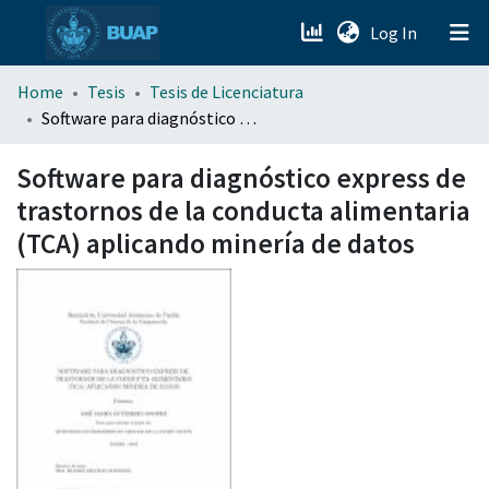
(current)
Log In
menu.section.about_menu
Home
Tesis
Tesis de Licenciatura
Software para diagnóstico express de trastornos de la conducta alimentaria (TCA) aplicando minería de datos
All of DSpace
Software para diagnóstico express de
trastornos de la conducta alimentaria
(TCA) aplicando minería de datos