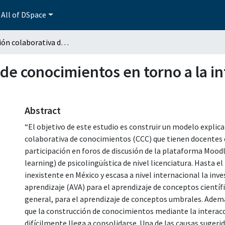
All of DSpace
La creación colaborativa de conocimientos en torno a la interlengua en modalidad b-learning
 de conocimientos en torno a la 
Abstract
“El objetivo de este estudio es construir un modelo explica
colaborativa de conocimientos (CCC) que tienen docentes d
participación en foros de discusión de la plataforma Mood
learning) de psicolingüística de nivel licenciatura. Hasta 
inexistente en México y escasa a nivel internacional la inv
aprendizaje (AVA) para el aprendizaje de conceptos científ
general, para el aprendizaje de conceptos umbrales. Adem
que la construcción de conocimientos mediante la interac
difícilmente llega a consolidarse. Una de las causas sugeri