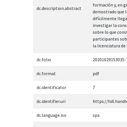
formación y, en g
dc.description.abstract
demostrado que la
difícilmente llega
investigar la con
sobre lo que cons
participantes sob
la licenciatura d
dc.folio
20201029153035-
dc.format
pdf
dc.identificator
7
dc.identifier.uri
https://hdl.handl
dc.language.iso
spa