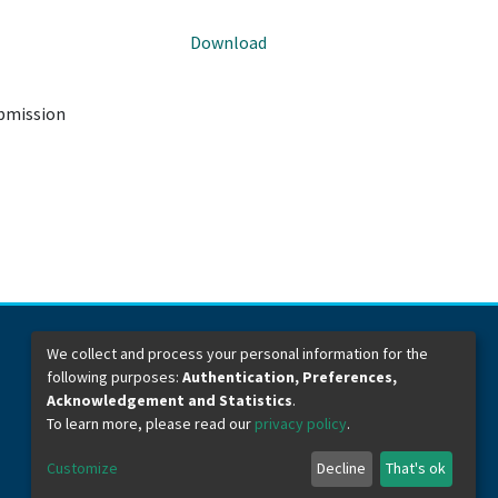
Download
ubmission
We collect and process your personal information for the
following purposes:
Authentication, Preferences,
Dirección General de Bibliotecas
Boulevard Valsequillo y Av. de las Torres
Acknowledgement and Statistics
.
Ciudad Universitaria. Col. San Manuel
To learn more, please read our
privacy policy
.
C.P. 72570
Teléfono +52 (222) 2295500 Ext 2901
Customize
Decline
That's ok