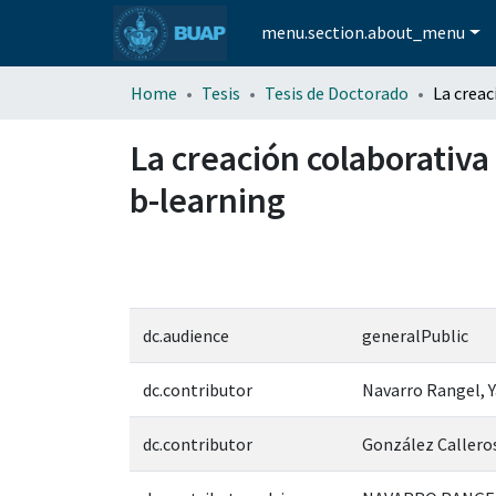
menu.section.about_menu
Home
Tesis
Tesis de Doctorado
La creación colaborativa
b-learning
dc.audience
generalPublic
dc.contributor
Navarro Rangel, Y
dc.contributor
González Callero