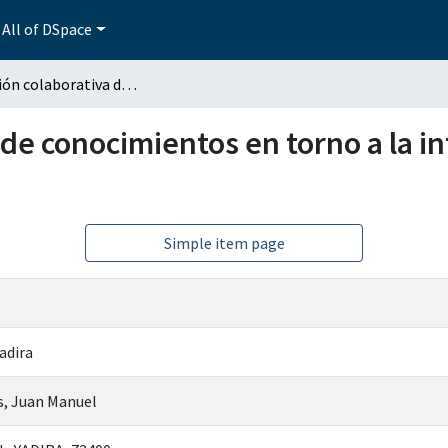
All of DSpace
La creación colaborativa de conocimientos en torno a la interlengua en modalidad b-learning
 de conocimientos en torno a la 
Simple item page
adira
s, Juan Manuel