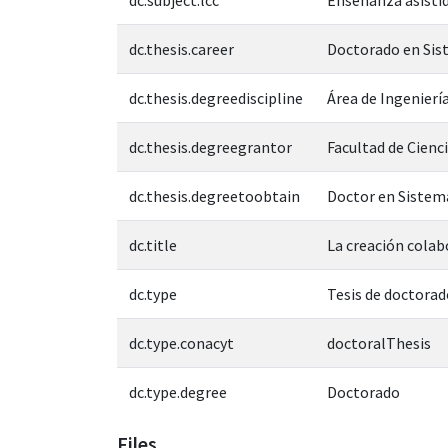
dc.thesis.career
Doctorado en Sis
dc.thesis.degreediscipline
Área de Ingeniería
dc.thesis.degreegrantor
Facultad de Cienci
dc.thesis.degreetoobtain
Doctor en Sistem
dc.title
La creación colab
dc.type
Tesis de doctorad
dc.type.conacyt
doctoralThesis
dc.type.degree
Doctorado
Files