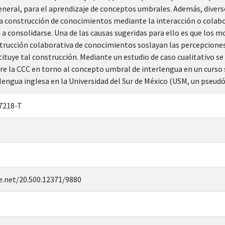
eneral, para el aprendizaje de conceptos umbrales. Además, diver
 construcción de conocimientos mediante la interacción o colabo
 a consolidarse. Una de las causas sugeridas para ello es que los m
strucción colaborativa de conocimientos soslayan las percepciones
tituye tal construcción. Mediante un estudio de caso cualitativo s
re la CCC en torno al concepto umbral de interlengua en un curso 
e lengua inglesa en la Universidad del Sur de México (USM, un pseud
7218-T
e.net/20.500.12371/9880