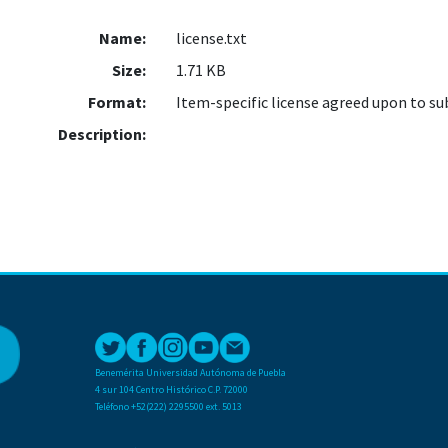
Name:
license.txt
Size:
1.71 KB
Format:
Item-specific license agreed upon to s
Description:
Benemérita Universidad Autónoma de Puebla
4 sur 104 Centro Histórico C.P. 72000
Teléfono +52(222) 2295500 ext. 5013