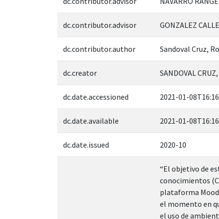
dc.contributor.advisor
NAVARRO RANGEL,
dc.contributor.advisor
GONZALEZ CALLE
dc.contributor.author
Sandoval Cruz, Ro
dc.creator
SANDOVAL CRUZ, 
dc.date.accessioned
2021-01-08T16:16
dc.date.available
2021-01-08T16:16
dc.date.issued
2020-10
“El objetivo de e
conocimientos (CC
plataforma Moodle
el momento en que
el uso de ambient