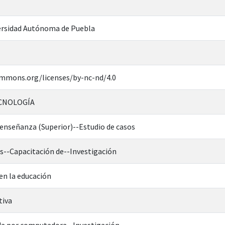
rsidad Autónoma de Puebla
ommons.org/licenses/by-nc-nd/4.0
ECNOLOGÍA
 enseñanza (Superior)--Estudio de casos
s--Capacitación de--Investigación
en la educación
tiva
da por computadora--Investigación