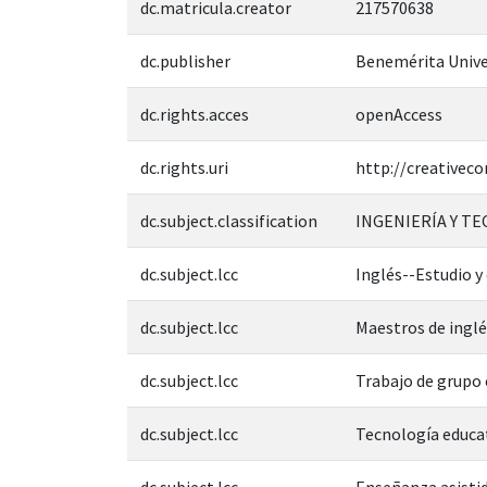
dc.matricula.creator
217570638
dc.publisher
Benemérita Unive
dc.rights.acces
openAccess
dc.rights.uri
http://creativec
dc.subject.classification
INGENIERÍA Y T
dc.subject.lcc
Inglés--Estudio y
dc.subject.lcc
Maestros de inglé
dc.subject.lcc
Trabajo de grupo 
dc.subject.lcc
Tecnología educa
dc.subject.lcc
Enseñanza asisti