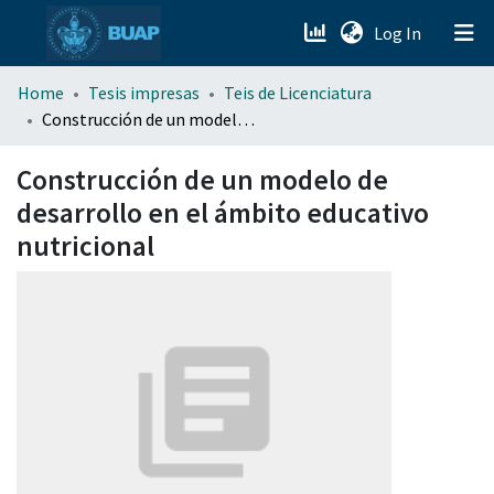
(current)
Log In
menu.section.about_menu
Home
Tesis impresas
Teis de Licenciatura
Construcción de un modelo de desarrollo en el ámbito educativo nutricional
All of DSpace
Construcción de un modelo de
desarrollo en el ámbito educativo
nutricional